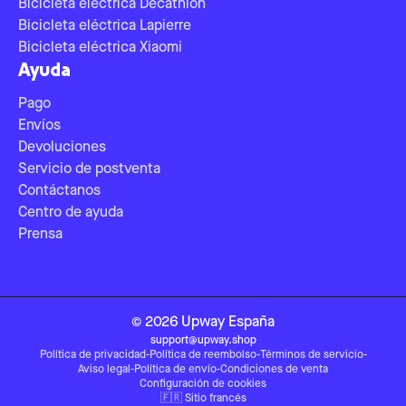
Bicicleta eléctrica Decathlon
Bicicleta eléctrica Lapierre
Bicicleta eléctrica Xiaomi
Ayuda
Pago
Envíos
Devoluciones
Servicio de postventa
Contáctanos
Centro de ayuda
Prensa
©
2026
Upway
España
support@upway.shop
Política de privacidad
-
Política de reembolso
-
Términos de servicio
-
Aviso legal
-
Política de envío
-
Condiciones de venta
Configuración de cookies
🇫🇷
Sitio francés