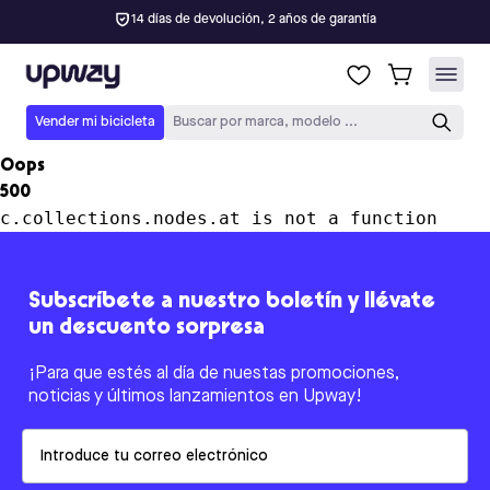
14 días de devolución, 2 años de garantía
Upway
Vender mi bicicleta
Buscar por marca, modelo ...
Oops
500
c.collections.nodes.at is not a function
Subscríbete a nuestro boletín y llévate
un descuento sorpresa
¡Para que estés al día de nuestas promociones,
noticias y últimos lanzamientos en Upway!
Email