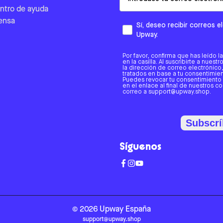
ntro de ayuda
ensa
Sí, deseo recibir correos 
Upway.
Por favor, confirma que has leído l
en la casilla. Al suscribirte a nues
la dirección de correo electrónic
tratados en base a tu consentimient
Puedes revocar tu consentimiento
en el enlace al final de nuestros c
correo a support@upway.shop.
Subscrí
Síguenos
©
2026
Upway
España
support@upway.shop