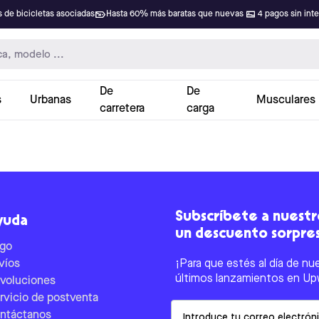
 de bicicletas asociadas
Hasta 60% más baratas que nuevas
4 pagos sin int
De
De
s
Urbanas
Musculares
carretera
carga
Subscríbete a nuestro
yuda
un descuento sorpre
go
víos
¡Para que estés al día de nu
últimos lanzamientos en Up
voluciones
rvicio de postventa
Email
ntáctanos