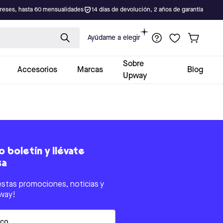
ereses, hasta 60 mensualidades
14 días de devolución, 2 años de garantía
Ayúdame a elegir
Sobre
Accesorios
Marcas
Blog
Upway
 boletín y llévate
sa
estas promociones, noticias y
way!