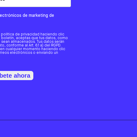
electrónicos de marketing de
a política de privacidad haciendo clic
tro boletín, aceptas que tus datos, como
o, sean almacenados. Tus datos serán
o, conforme al Art. 6.1 a) del RGPD.
 en cualquier momento haciendo clic
orreos electrónicos o enviando un
bete ahora