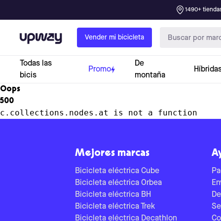
1490+ tiendas
Upway
Vender mi bicicleta
Todas las
De
Promo
Híbrida
bicis
montaña
Oops
500
c.collections.nodes.at is not a function
Mejores marcas
A
Bicicleta eléctrica Cube
Pa
Bicicleta eléctrica Orbea
En
Bicicleta eléctrica BH
De
Bicicleta eléctrica Trek
Se
Bicicleta eléctrica Decathlon
Co