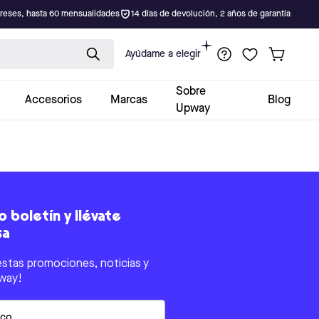
ereses, hasta 60 mensualidades
14 días de devolución, 2 años de garantía
Ayúdame a elegir
Sobre
Accesorios
Marcas
Blog
Upway
 boletín y llévate
sa
estas promociones, noticias y
way!