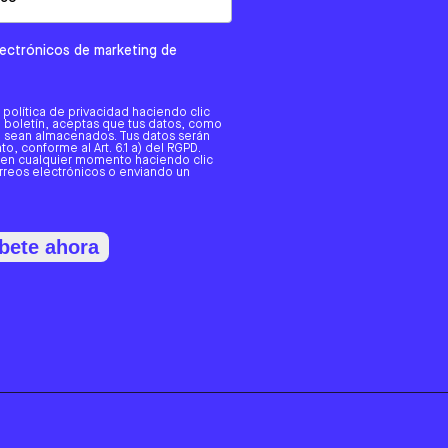
electrónicos de marketing de
a política de privacidad haciendo clic
tro boletín, aceptas que tus datos, como
o, sean almacenados. Tus datos serán
o, conforme al Art. 6.1 a) del RGPD.
 en cualquier momento haciendo clic
orreos electrónicos o enviando un
bete ahora