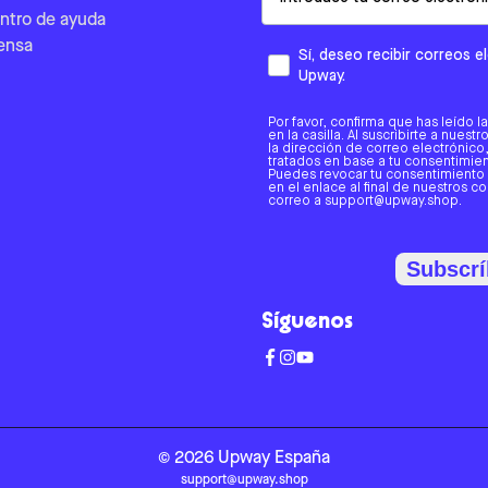
ntro de ayuda
ensa
Sí, deseo recibir correos 
Upway.
Por favor, confirma que has leído l
en la casilla. Al suscribirte a nues
la dirección de correo electrónic
tratados en base a tu consentimient
Puedes revocar tu consentimiento
en el enlace al final de nuestros c
correo a support@upway.shop.
Subscrí
Síguenos
©
2026
Upway
España
support@upway.shop