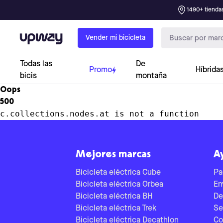
1490+ tiendas
Upway
Vender mi bicicleta
Todas las
De
Promo
Híbrida
bicis
montaña
Oops
500
c.collections.nodes.at is not a function
Mejores marcas
A
Bicicleta eléctrica Cube
Pa
Bicicleta eléctrica Orbea
En
Bicicleta eléctrica BH
De
Bicicleta eléctrica Trek
Se
Bicicleta eléctrica Decathlon
Co