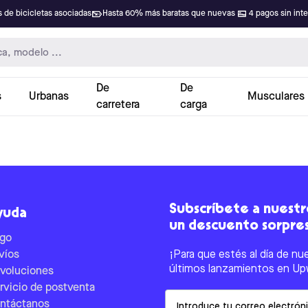
 de bicicletas asociadas
Hasta 60% más baratas que nuevas
4 pagos sin int
De
De
s
Urbanas
Musculares
carretera
carga
Subscríbete a nuestro
yuda
un descuento sorpre
go
víos
¡Para que estés al día de nu
últimos lanzamientos en Up
voluciones
rvicio de postventa
Email
ntáctanos