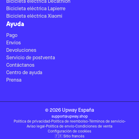
Bicicleta eléctrica Decathlon
Bicicleta eléctrica Lapierre
Bicicleta eléctrica Xiaomi
Ayuda
Pago
Envíos
Devoluciones
Servicio de postventa
Contáctanos
Centro de ayuda
Prensa
©
2026
Upway
España
support@upway.shop
Política de privacidad
-
Política de reembolso
-
Términos de servicio
-
Aviso legal
-
Política de envío
-
Condiciones de venta
Configuración de cookies
🇫🇷
Sitio francés