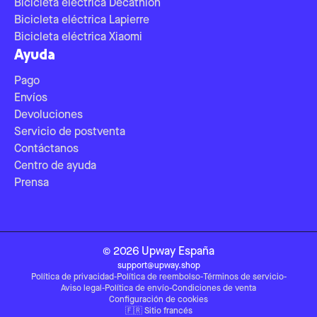
Bicicleta eléctrica Decathlon
Bicicleta eléctrica Lapierre
Bicicleta eléctrica Xiaomi
Ayuda
Pago
Envíos
Devoluciones
Servicio de postventa
Contáctanos
Centro de ayuda
Prensa
©
2026
Upway
España
support@upway.shop
Política de privacidad
-
Política de reembolso
-
Términos de servicio
-
Aviso legal
-
Política de envío
-
Condiciones de venta
Configuración de cookies
🇫🇷
Sitio francés