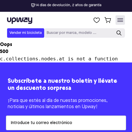
14 días de devolución, 2 años de garantía
Upway
Vender mi bicicleta
Buscar por marca, modelo ...
Oops
500
c.collections.nodes.at is not a function
Subscríbete a nuestro boletín y llévate
un descuento sorpresa
¡Para que estés al día de nuestas promociones,
noticias y últimos lanzamientos en Upway!
Email