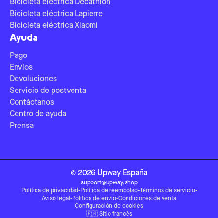
Bicicleta eléctrica Decathlon
Bicicleta eléctrica Lapierre
Bicicleta eléctrica Xiaomi
Ayuda
Pago
Envíos
Devoluciones
Servicio de postventa
Contáctanos
Centro de ayuda
Prensa
©
2026
Upway
España
support@upway.shop
Política de privacidad
-
Política de reembolso
-
Términos de servicio
-
Aviso legal
-
Política de envío
-
Condiciones de venta
Configuración de cookies
🇫🇷
Sitio francés