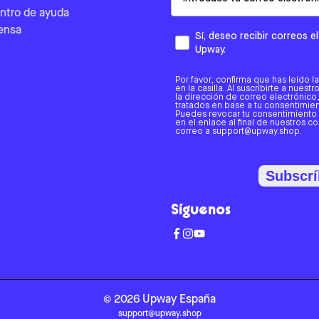
ntro de ayuda
ensa
Sí, deseo recibir correos 
Upway.
Por favor, confirma que has leído l
en la casilla. Al suscribirte a nues
la dirección de correo electrónic
tratados en base a tu consentimient
Puedes revocar tu consentimiento
en el enlace al final de nuestros c
correo a support@upway.shop.
Subscrí
Síguenos
©
2026
Upway
España
support@upway.shop