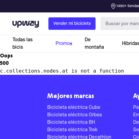
1490+ tiendas
Upway
Vender mi bicicleta
Todas las
De
Promo
Híbrida
bicis
montaña
Oops
500
c.collections.nodes.at is not a function
Mejores marcas
A
Bicicleta eléctrica Cube
Pa
Bicicleta eléctrica Orbea
En
Bicicleta eléctrica BH
De
Bicicleta eléctrica Trek
Se
Bicicleta eléctrica Decathlon
Co