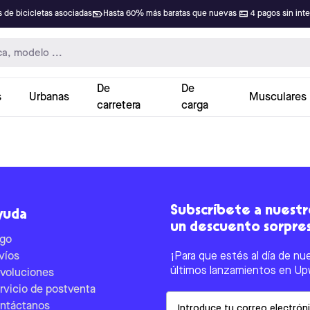
 de bicicletas asociadas
Hasta 60% más baratas que nuevas
4 pagos sin int
De
De
s
Urbanas
Musculares
carretera
carga
Subscríbete a nuestro
yuda
un descuento sorpre
go
víos
¡Para que estés al día de nu
últimos lanzamientos en Up
voluciones
rvicio de postventa
Email
ntáctanos