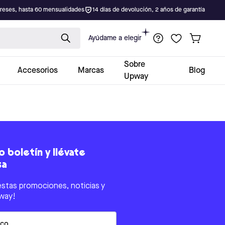
ereses, hasta 60 mensualidades
14 días de devolución, 2 años de garantía
Ayúdame a elegir
Sobre
Accesorios
Marcas
Blog
Upway
 boletín y llévate
sa
estas promociones, noticias y
way!