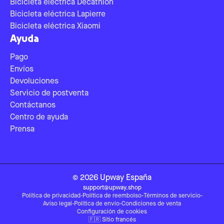
Bicicleta eléctrica Decathlon
Bicicleta eléctrica Lapierre
Bicicleta eléctrica Xiaomi
Ayuda
Pago
Envíos
Devoluciones
Servicio de postventa
Contáctanos
Centro de ayuda
Prensa
©
2026
Upway
España
support@upway.shop
Política de privacidad
-
Política de reembolso
-
Términos de servicio
-
Aviso legal
-
Política de envío
-
Condiciones de venta
Configuración de cookies
🇫🇷
Sitio francés