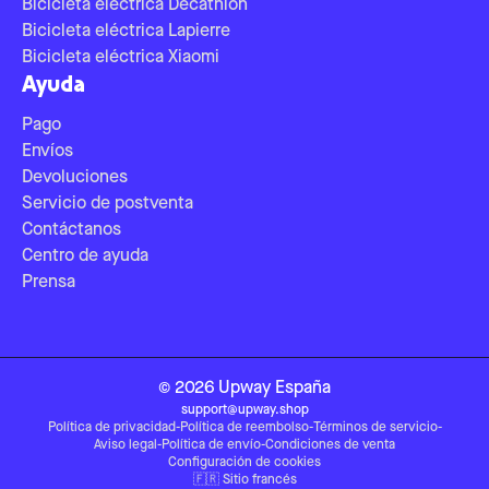
Bicicleta eléctrica Decathlon
Bicicleta eléctrica Lapierre
Bicicleta eléctrica Xiaomi
Ayuda
Pago
Envíos
Devoluciones
Servicio de postventa
Contáctanos
Centro de ayuda
Prensa
©
2026
Upway
España
support@upway.shop
Política de privacidad
-
Política de reembolso
-
Términos de servicio
-
Aviso legal
-
Política de envío
-
Condiciones de venta
Configuración de cookies
🇫🇷
Sitio francés