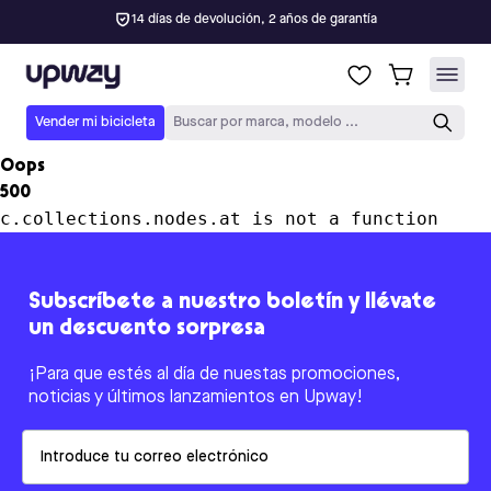
14 días de devolución, 2 años de garantía
Upway
Vender mi bicicleta
Buscar por marca, modelo ...
Oops
500
c.collections.nodes.at is not a function
Subscríbete a nuestro boletín y llévate
un descuento sorpresa
¡Para que estés al día de nuestas promociones,
noticias y últimos lanzamientos en Upway!
Email