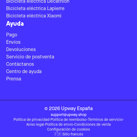
Bicicleta eléctrica Decathlon
Bicicleta eléctrica Lapierre
Bicicleta eléctrica Xiaomi
Ayuda
Pago
Envíos
Devoluciones
Servicio de postventa
Contáctanos
Centro de ayuda
Prensa
©
2026
Upway
España
support@upway.shop
Política de privacidad
-
Política de reembolso
-
Términos de servicio
-
Aviso legal
-
Política de envío
-
Condiciones de venta
Configuración de cookies
🇫🇷
Sitio francés