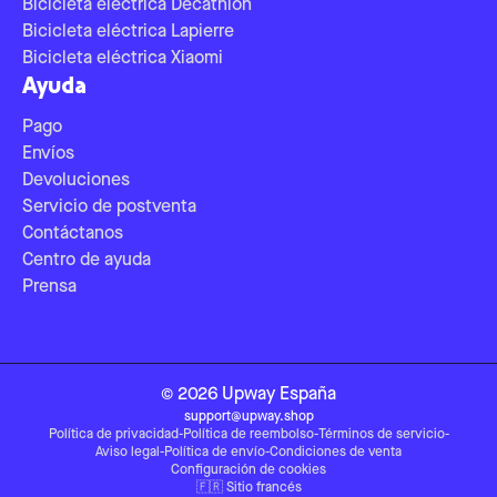
Bicicleta eléctrica Decathlon
Bicicleta eléctrica Lapierre
Bicicleta eléctrica Xiaomi
Ayuda
Pago
Envíos
Devoluciones
Servicio de postventa
Contáctanos
Centro de ayuda
Prensa
©
2026
Upway
España
support@upway.shop
Política de privacidad
-
Política de reembolso
-
Términos de servicio
-
Aviso legal
-
Política de envío
-
Condiciones de venta
Configuración de cookies
🇫🇷
Sitio francés