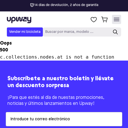
14 días de devolución, 2 años de garantía
Upway
Vender mi bicicleta
Buscar por marca, modelo ...
Oops
500
c.collections.nodes.at is not a function
Subscríbete a nuestro boletín y llévate
un descuento sorpresa
¡Para que estés al día de nuestas promociones,
noticias y últimos lanzamientos en Upway!
Email