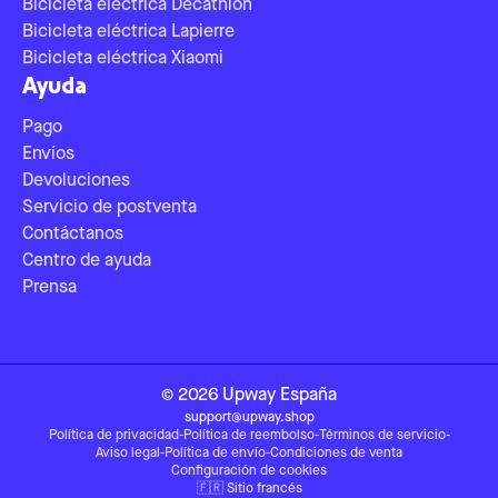
Bicicleta eléctrica Decathlon
Bicicleta eléctrica Lapierre
Bicicleta eléctrica Xiaomi
Ayuda
Pago
Envíos
Devoluciones
Servicio de postventa
Contáctanos
Centro de ayuda
Prensa
©
2026
Upway
España
support@upway.shop
Política de privacidad
-
Política de reembolso
-
Términos de servicio
-
Aviso legal
-
Política de envío
-
Condiciones de venta
Configuración de cookies
🇫🇷
Sitio francés