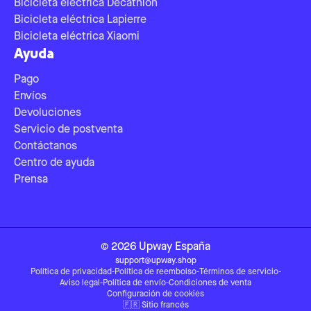
Bicicleta eléctrica Decathlon
Bicicleta eléctrica Lapierre
Bicicleta eléctrica Xiaomi
Ayuda
Pago
Envíos
Devoluciones
Servicio de postventa
Contáctanos
Centro de ayuda
Prensa
©
2026
Upway
España
support@upway.shop
Política de privacidad
-
Política de reembolso
-
Términos de servicio
-
Aviso legal
-
Política de envío
-
Condiciones de venta
Configuración de cookies
🇫🇷
Sitio francés