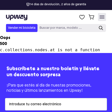
14 días de devolución, 2 años de garantía
Upway
Vender mi bicicleta
Buscar por marca, modelo ...
Oops
500
c.collections.nodes.at is not a function
Subscríbete a nuestro boletín y llévate
un descuento sorpresa
¡Para que estés al día de nuestas promociones,
noticias y últimos lanzamientos en Upway!
Email