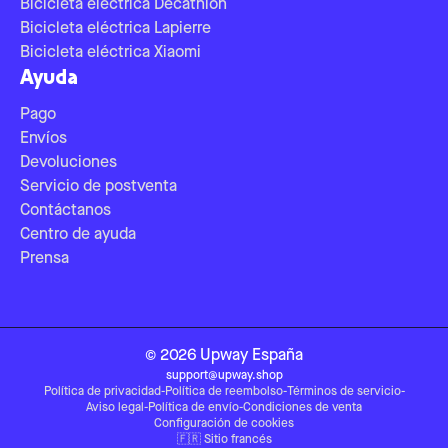
Bicicleta eléctrica Decathlon
Bicicleta eléctrica Lapierre
Bicicleta eléctrica Xiaomi
Ayuda
Pago
Envíos
Devoluciones
Servicio de postventa
Contáctanos
Centro de ayuda
Prensa
©
2026
Upway
España
support@upway.shop
Política de privacidad
-
Política de reembolso
-
Términos de servicio
-
Aviso legal
-
Política de envío
-
Condiciones de venta
Configuración de cookies
🇫🇷
Sitio francés