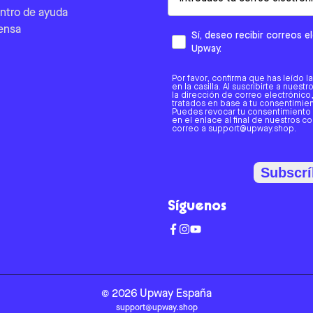
ntro de ayuda
ensa
Sí, deseo recibir correos 
Upway.
Por favor, confirma que has leído l
en la casilla. Al suscribirte a nues
la dirección de correo electrónic
tratados en base a tu consentimient
Puedes revocar tu consentimiento
en el enlace al final de nuestros c
correo a support@upway.shop.
Subscrí
Síguenos
©
2026
Upway
España
support@upway.shop