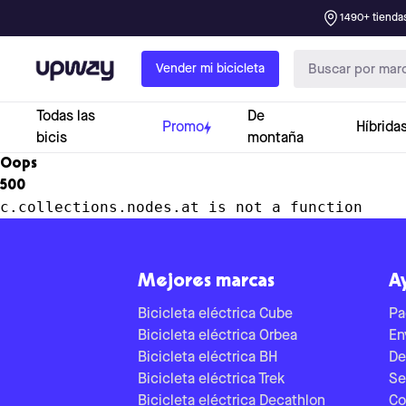
1490+ tiendas
Upway
Vender mi bicicleta
Todas las
De
Promo
Híbrida
bicis
montaña
Oops
500
c.collections.nodes.at is not a function
Mejores marcas
A
Bicicleta eléctrica Cube
Pa
Bicicleta eléctrica Orbea
En
Bicicleta eléctrica BH
De
Bicicleta eléctrica Trek
Se
Bicicleta eléctrica Decathlon
Co