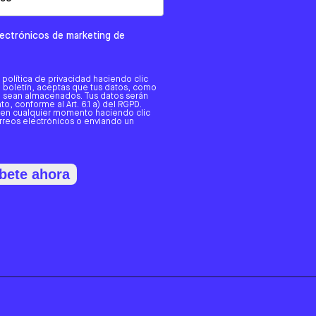
electrónicos de marketing de
a política de privacidad haciendo clic
tro boletín, aceptas que tus datos, como
o, sean almacenados. Tus datos serán
o, conforme al Art. 6.1 a) del RGPD.
 en cualquier momento haciendo clic
orreos electrónicos o enviando un
bete ahora