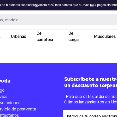
 de bicicletas asociadas
Hasta 60% más baratas que nuevas
4 pagos sin int
De
De
s
Urbanas
Musculares
carretera
carga
Subscríbete a nuestro
yuda
un descuento sorpre
go
víos
¡Para que estés al día de nu
últimos lanzamientos en Up
voluciones
rvicio de postventa
Email
ntáctanos