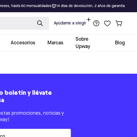
ereses, hasta 60 mensualidades
14 días de devolución, 2 años de garantía
Ayúdame a elegir
Sobre
Accesorios
Marcas
Blog
Upway
 boletín y llévate
sa
estas promociones, noticias y
way!