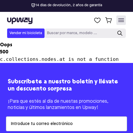
14 días de devolución, 2 años de garantía
Upway
Vender mi bicicleta
Buscar por marca, modelo ...
Oops
500
c.collections.nodes.at is not a function
Subscríbete a nuestro boletín y llévate
un descuento sorpresa
¡Para que estés al día de nuestas promociones,
noticias y últimos lanzamientos en Upway!
Email