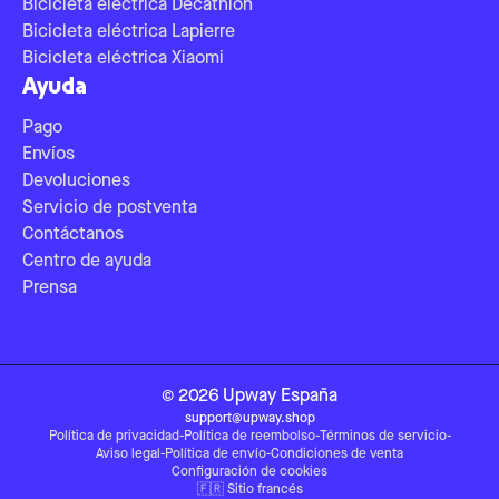
Bicicleta eléctrica Decathlon
Bicicleta eléctrica Lapierre
Bicicleta eléctrica Xiaomi
Ayuda
Pago
Envíos
Devoluciones
Servicio de postventa
Contáctanos
Centro de ayuda
Prensa
©
2026
Upway
España
support@upway.shop
Política de privacidad
-
Política de reembolso
-
Términos de servicio
-
Aviso legal
-
Política de envío
-
Condiciones de venta
Configuración de cookies
🇫🇷
Sitio francés