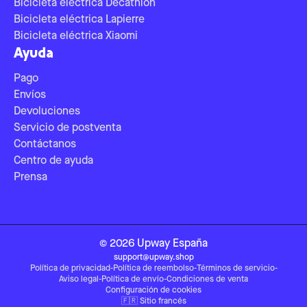
Bicicleta eléctrica Decathlon
Bicicleta eléctrica Lapierre
Bicicleta eléctrica Xiaomi
Ayuda
Pago
Envíos
Devoluciones
Servicio de postventa
Contáctanos
Centro de ayuda
Prensa
©
2026
Upway
España
support@upway.shop
Política de privacidad
-
Política de reembolso
-
Términos de servicio
-
Aviso legal
-
Política de envío
-
Condiciones de venta
Configuración de cookies
🇫🇷
Sitio francés