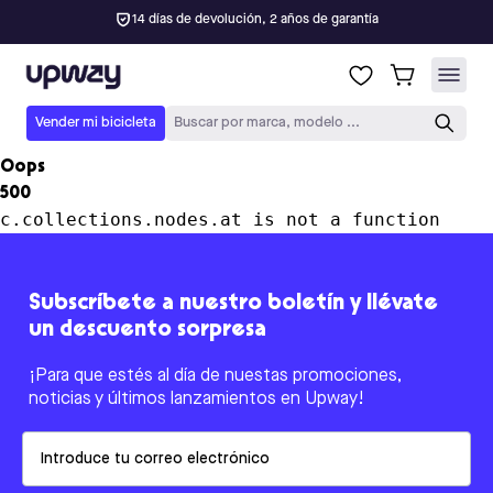
14 días de devolución, 2 años de garantía
Upway
Vender mi bicicleta
Buscar por marca, modelo ...
Oops
500
c.collections.nodes.at is not a function
Subscríbete a nuestro boletín y llévate
un descuento sorpresa
¡Para que estés al día de nuestas promociones,
noticias y últimos lanzamientos en Upway!
Email