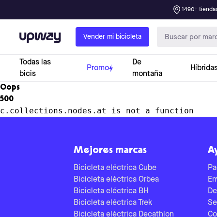
1490+ tiendas
Upway
Vender mi bicicleta
Todas las
De
Promo
Híbrida
bicis
montaña
Oops
500
c.collections.nodes.at is not a function
Mejores marcas
A
Bicicleta eléctrica Cube
Pa
Bicicleta eléctrica Orbea
En
Bicicleta eléctrica BH
De
Bicicleta eléctrica Trek
Se
Bicicleta eléctrica Decathlon
Co