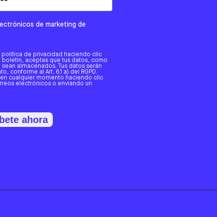
electrónicos de marketing de
a política de privacidad haciendo clic
tro boletín, aceptas que tus datos, como
o, sean almacenados. Tus datos serán
o, conforme al Art. 6.1 a) del RGPD.
 en cualquier momento haciendo clic
orreos electrónicos o enviando un
bete ahora