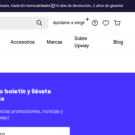
ereses, hasta 60 mensualidades
14 días de devolución, 2 años de garantía
Ayúdame a elegir
Sobre
Accesorios
Marcas
Blog
Upway
 boletín y llévate
sa
estas promociones, noticias y
way!