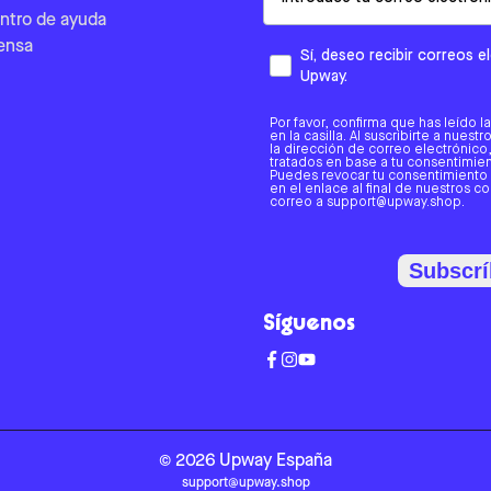
ntro de ayuda
ensa
Sí, deseo recibir correos 
Upway.
Por favor, confirma que has leído l
en la casilla. Al suscribirte a nues
la dirección de correo electrónic
tratados en base a tu consentimient
Puedes revocar tu consentimiento
en el enlace al final de nuestros c
correo a support@upway.shop.
Subscrí
Síguenos
©
2026
Upway
España
support@upway.shop