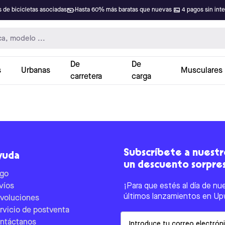
 de bicicletas asociadas
Hasta 60% más baratas que nuevas
4 pagos sin int
De
De
s
Urbanas
Musculares
carretera
carga
Subscríbete a nuestro
yuda
un descuento sorpre
go
víos
¡Para que estés al día de nu
últimos lanzamientos en Up
voluciones
rvicio de postventa
Email
ntáctanos