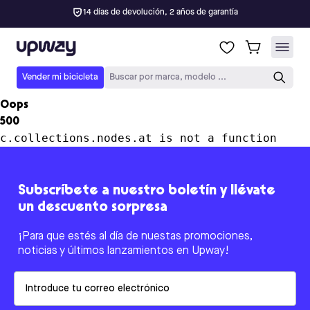
14 días de devolución, 2 años de garantía
Upway
Vender mi bicicleta
Buscar por marca, modelo ...
Oops
500
c.collections.nodes.at is not a function
Subscríbete a nuestro boletín y llévate
un descuento sorpresa
¡Para que estés al día de nuestas promociones,
noticias y últimos lanzamientos en Upway!
Email