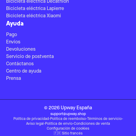
Bicicleta eléctrica Decathlon
Bicicleta eléctrica Lapierre
Bicicleta eléctrica Xiaomi
Ayuda
Pago
Envíos
Devoluciones
Servicio de postventa
Contáctanos
Centro de ayuda
Prensa
©
2026
Upway
España
support@upway.shop
Política de privacidad
-
Política de reembolso
-
Términos de servicio
-
Aviso legal
-
Política de envío
-
Condiciones de venta
Configuración de cookies
🇫🇷
Sitio francés