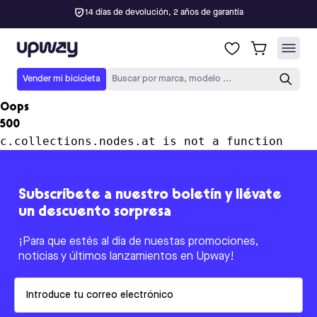
14 días de devolución, 2 años de garantía
Upway
Vender mi bicicleta
Buscar por marca, modelo ...
Oops
500
c.collections.nodes.at is not a function
Subscríbete a nuestro boletín y llévate
un descuento sorpresa
¡Para que estés al día de nuestas promociones,
noticias y últimos lanzamientos en Upway!
Email