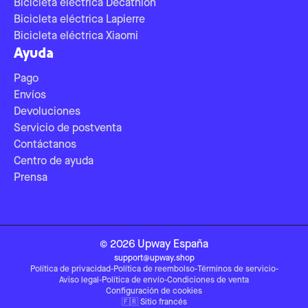
Bicicleta eléctrica Decathlon
Bicicleta eléctrica Lapierre
Bicicleta eléctrica Xiaomi
Ayuda
Pago
Envíos
Devoluciones
Servicio de postventa
Contáctanos
Centro de ayuda
Prensa
©
2026
Upway
España
support@upway.shop
Política de privacidad
-
Política de reembolso
-
Términos de servicio
-
Aviso legal
-
Política de envío
-
Condiciones de venta
Configuración de cookies
🇫🇷
Sitio francés