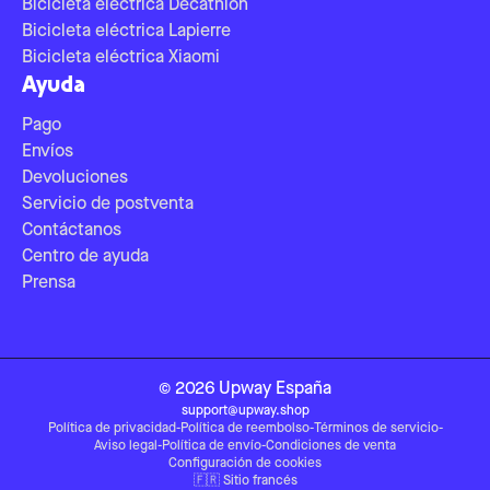
Bicicleta eléctrica Decathlon
Bicicleta eléctrica Lapierre
Bicicleta eléctrica Xiaomi
Ayuda
Pago
Envíos
Devoluciones
Servicio de postventa
Contáctanos
Centro de ayuda
Prensa
©
2026
Upway
España
support@upway.shop
Política de privacidad
-
Política de reembolso
-
Términos de servicio
-
Aviso legal
-
Política de envío
-
Condiciones de venta
Configuración de cookies
🇫🇷
Sitio francés