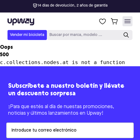
14 días de devolución, 2 años de garantía
Upway
Vender mi bicicleta
Buscar por marca, modelo ...
Oops
500
c.collections.nodes.at is not a function
Subscríbete a nuestro boletín y llévate
un descuento sorpresa
¡Para que estés al día de nuestas promociones,
noticias y últimos lanzamientos en Upway!
Email