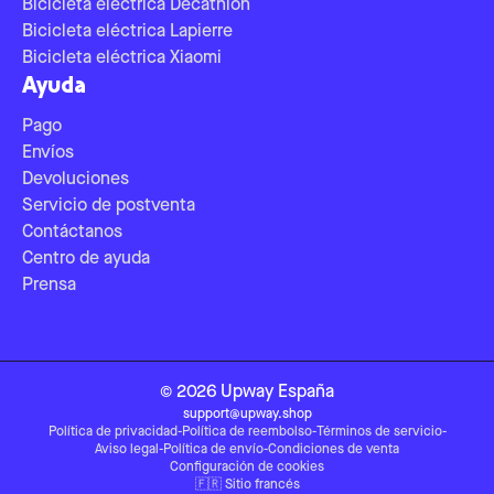
Bicicleta eléctrica Decathlon
Bicicleta eléctrica Lapierre
Bicicleta eléctrica Xiaomi
Ayuda
Pago
Envíos
Devoluciones
Servicio de postventa
Contáctanos
Centro de ayuda
Prensa
©
2026
Upway
España
support@upway.shop
Política de privacidad
-
Política de reembolso
-
Términos de servicio
-
Aviso legal
-
Política de envío
-
Condiciones de venta
Configuración de cookies
🇫🇷
Sitio francés