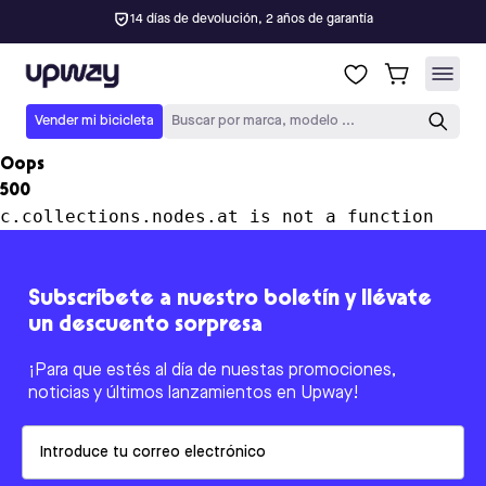
14 días de devolución, 2 años de garantía
Upway
Vender mi bicicleta
Buscar por marca, modelo ...
Oops
500
c.collections.nodes.at is not a function
Subscríbete a nuestro boletín y llévate
un descuento sorpresa
¡Para que estés al día de nuestas promociones,
noticias y últimos lanzamientos en Upway!
Email