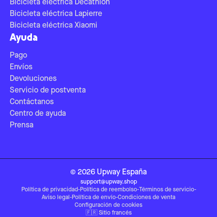
Bicicleta eléctrica Decathlon
Bicicleta eléctrica Lapierre
Bicicleta eléctrica Xiaomi
Ayuda
Pago
Envíos
Devoluciones
Servicio de postventa
Contáctanos
Centro de ayuda
Prensa
©
2026
Upway
España
support@upway.shop
Política de privacidad
-
Política de reembolso
-
Términos de servicio
-
Aviso legal
-
Política de envío
-
Condiciones de venta
Configuración de cookies
🇫🇷
Sitio francés