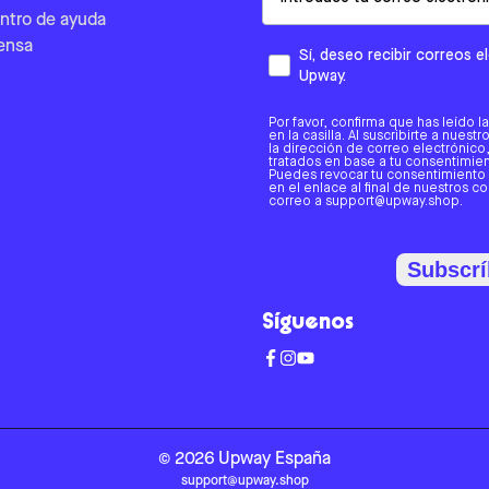
ntro de ayuda
ensa
Sí, deseo recibir correos 
Upway.
Por favor, confirma que has leído l
en la casilla. Al suscribirte a nues
la dirección de correo electrónic
tratados en base a tu consentimient
Puedes revocar tu consentimiento
en el enlace al final de nuestros c
correo a support@upway.shop.
Subscrí
Síguenos
©
2026
Upway
España
support@upway.shop