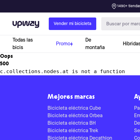
1490+ tiendas
Upway
Vender mi bicicleta
Todas las
De
Promo
Híbrida
bicis
montaña
Oops
500
c.collections.nodes.at is not a function
Mejores marcas
A
Bicicleta eléctrica Cube
Pa
Bicicleta eléctrica Orbea
En
Bicicleta eléctrica BH
De
Bicicleta eléctrica Trek
Se
Bicicleta eléctrica Decathlon
Co