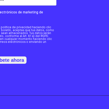
electrónicos de marketing de
a política de privacidad haciendo clic
tro boletín, aceptas que tus datos, como
o, sean almacenados. Tus datos serán
o, conforme al Art. 6.1 a) del RGPD.
 en cualquier momento haciendo clic
orreos electrónicos o enviando un
bete ahora