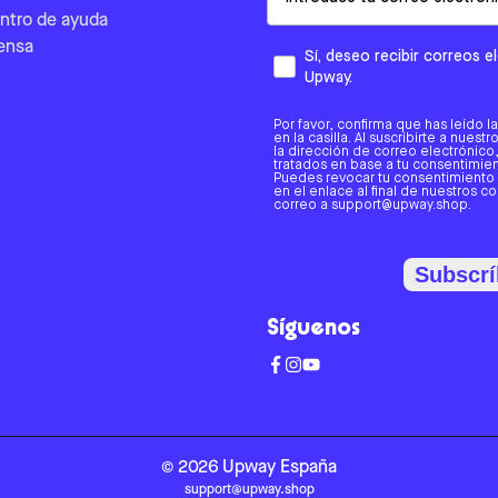
ntro de ayuda
ensa
Sí, deseo recibir correos 
Upway.
Por favor, confirma que has leído l
en la casilla. Al suscribirte a nues
la dirección de correo electrónic
tratados en base a tu consentimient
Puedes revocar tu consentimiento
en el enlace al final de nuestros c
correo a support@upway.shop.
Subscrí
Síguenos
©
2026
Upway
España
support@upway.shop