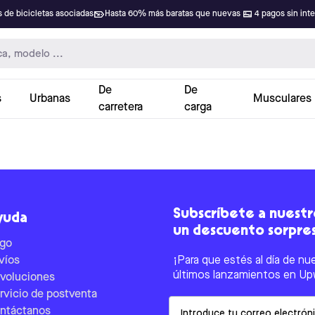
 de bicicletas asociadas
Hasta 60% más baratas que nuevas
4 pagos sin int
De
De
s
Urbanas
Musculares
carretera
carga
Subscríbete a nuestro
yuda
un descuento sorpre
go
víos
¡Para que estés al día de nu
últimos lanzamientos en Up
voluciones
rvicio de postventa
Email
ntáctanos