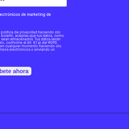
electrónicos de marketing de
a política de privacidad haciendo clic
tro boletín, aceptas que tus datos, como
o, sean almacenados. Tus datos serán
o, conforme al Art. 6.1 a) del RGPD.
 en cualquier momento haciendo clic
orreos electrónicos o enviando un
bete ahora