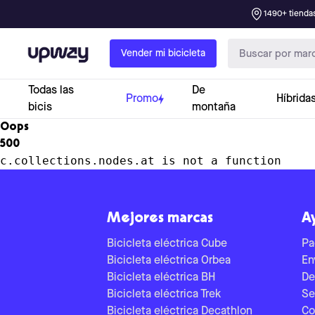
1490+ tiendas
Upway
Vender mi bicicleta
Todas las
De
Promo
Híbrida
bicis
montaña
Oops
500
c.collections.nodes.at is not a function
Mejores marcas
A
Bicicleta eléctrica Cube
Pa
Bicicleta eléctrica Orbea
En
Bicicleta eléctrica BH
De
Bicicleta eléctrica Trek
Se
Bicicleta eléctrica Decathlon
Co