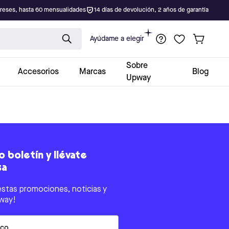
ereses, hasta 60 mensualidades
14 días de devolución, 2 años de garantía
Ayúdame a elegir
Sobre
Accesorios
Marcas
Blog
Upway
 boletín y llévate
sa
estas promociones, noticias y
way!