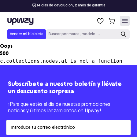
14 días de devolución, 2 años de garantía
Upway
Vender mi bicicleta
Buscar por marca, modelo ...
Oops
500
c.collections.nodes.at is not a function
Subscríbete a nuestro boletín y llévate
un descuento sorpresa
¡Para que estés al día de nuestas promociones,
noticias y últimos lanzamientos en Upway!
Email