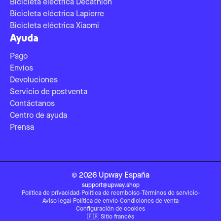
Bicicleta eléctrica Decathlon
Bicicleta eléctrica Lapierre
Bicicleta eléctrica Xiaomi
Ayuda
Pago
Envíos
Devoluciones
Servicio de postventa
Contáctanos
Centro de ayuda
Prensa
©
2026
Upway
España
support@upway.shop
Política de privacidad
-
Política de reembolso
-
Términos de servicio
-
Aviso legal
-
Política de envío
-
Condiciones de venta
Configuración de cookies
🇫🇷
Sitio francés