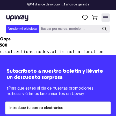
14 días de devolución, 2 años de garantía
Upway
Vender mi bicicleta
Buscar por marca, modelo ...
Oops
500
c.collections.nodes.at is not a function
Subscríbete a nuestro boletín y llévate
un descuento sorpresa
¡Para que estés al día de nuestas promociones,
noticias y últimos lanzamientos en Upway!
Email