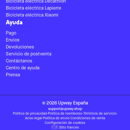
Bicicleta eléctrica Decathlon
Bicicleta eléctrica Lapierre
Bicicleta eléctrica Xiaomi
Ayuda
Pago
Envíos
Devoluciones
Servicio de postventa
Contáctanos
Centro de ayuda
Prensa
©
2026
Upway
España
support@upway.shop
Política de privacidad
-
Política de reembolso
-
Términos de servicio
-
Aviso legal
-
Política de envío
-
Condiciones de venta
Configuración de cookies
🇫🇷
Sitio francés