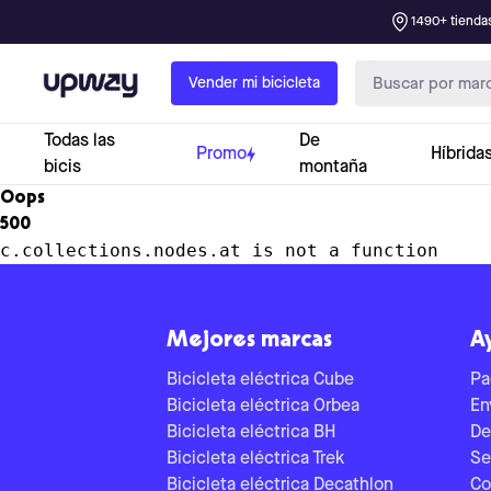
1490+ tiendas
Upway
Vender mi bicicleta
Todas las
De
Promo
Híbrida
bicis
montaña
Oops
500
c.collections.nodes.at is not a function
Mejores marcas
A
Bicicleta eléctrica Cube
Pa
Bicicleta eléctrica Orbea
En
Bicicleta eléctrica BH
De
Bicicleta eléctrica Trek
Se
Bicicleta eléctrica Decathlon
Co