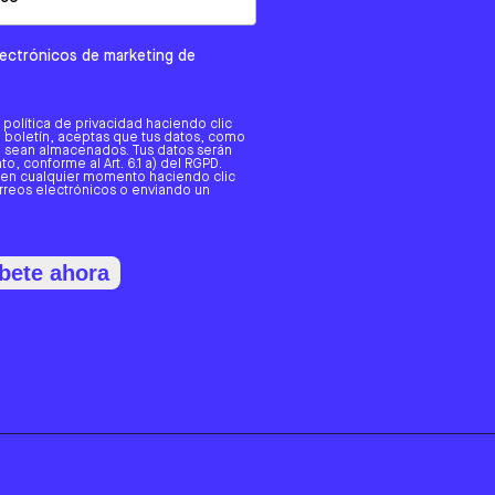
electrónicos de marketing de
a política de privacidad haciendo clic
tro boletín, aceptas que tus datos, como
o, sean almacenados. Tus datos serán
o, conforme al Art. 6.1 a) del RGPD.
 en cualquier momento haciendo clic
orreos electrónicos o enviando un
bete ahora