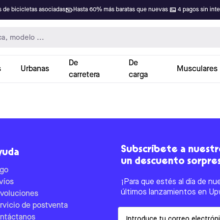
 de bicicletas asociadas
Hasta 60% más baratas que nuevas
4 pagos sin int
De
De
s
Urbanas
Musculares
carretera
carga
Subscríbete a nuestro
yuda
un descuento sorpre
go
víos
¡Para que estés al día de nu
últimos lanzamientos en Up
voluciones
rvicio de postventa
Email
ntáctanos