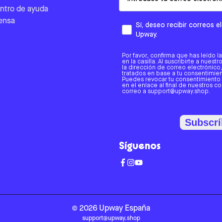
ntro de ayuda
ensa
Sí, deseo recibir correos 
Upway.
Por favor, confirma que has leído l
en la casilla. Al suscribirte a nues
la dirección de correo electrónic
tratados en base a tu consentimient
Puedes revocar tu consentimiento
en el enlace al final de nuestros c
correo a support@upway.shop.
Subscrí
Síguenos
©
2026
Upway
España
support@upway.shop