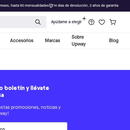
ereses, hasta 60 mensualidades
14 días de devolución, 2 años de garantía
Ayúdame a elegir
Sobre
Accesorios
Marcas
Blog
Upway
 boletín y llévate
sa
estas promociones, noticias y
way!