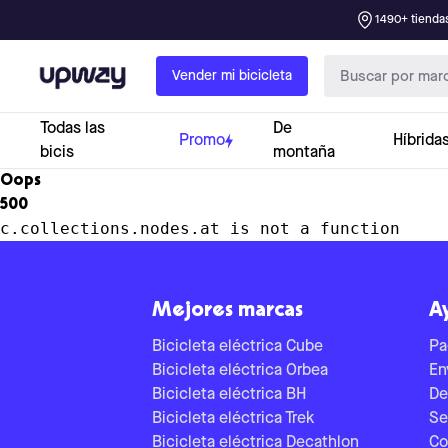
1490+ tiendas
Upway
Vender mi bicicleta
Todas las
De
Promo
Híbrida
bicis
montaña
Oops
500
c.collections.nodes.at is not a function
Mejores marcas
A
Bicicleta eléctrica Cube
Pa
Bicicleta eléctrica Orbea
En
Bicicleta eléctrica BH
De
Bicicleta eléctrica Trek
Se
Bicicleta eléctrica Decathlon
Co