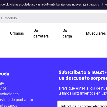
 de bicicletas asociadas
Hasta 60% más baratas que nuevas
4 pagos sin int
De
De
s
Urbanas
Musculares
carretera
carga
Subscríbete a nuestro
yuda
un descuento sorpre
go
víos
¡Para que estés al día de nu
últimos lanzamientos en Up
voluciones
rvicio de postventa
Email
ntáctanos