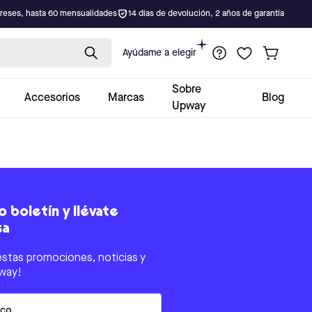
ereses, hasta 60 mensualidades
14 días de devolución, 2 años de garantía
Ayúdame a elegir
Sobre
Accesorios
Marcas
Blog
Upway
 boletín y llévate
sa
estas promociones, noticias y
way!