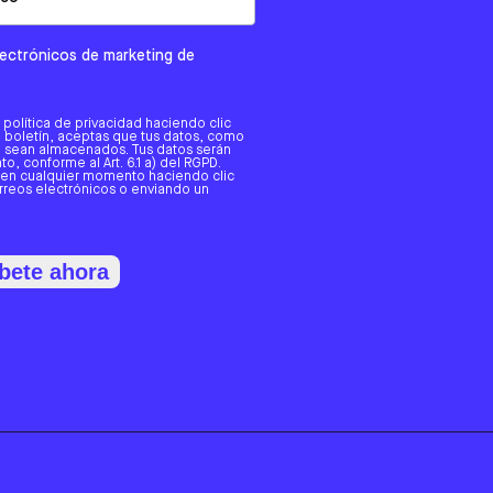
electrónicos de marketing de
a política de privacidad haciendo clic
tro boletín, aceptas que tus datos, como
o, sean almacenados. Tus datos serán
o, conforme al Art. 6.1 a) del RGPD.
 en cualquier momento haciendo clic
orreos electrónicos o enviando un
bete ahora