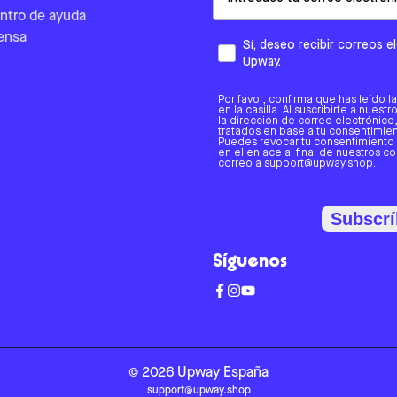
ntro de ayuda
ensa
Sí, deseo recibir correos 
Upway.
Por favor, confirma que has leído l
en la casilla. Al suscribirte a nues
la dirección de correo electrónic
tratados en base a tu consentimient
Puedes revocar tu consentimiento
en el enlace al final de nuestros c
correo a support@upway.shop.
Subscrí
Síguenos
©
2026
Upway
España
support@upway.shop