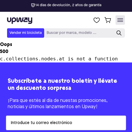
14 días de devolución, 2 años de garantía
Upway
Vender mi bicicleta
Buscar por marca, modelo ...
Oops
500
c.collections.nodes.at is not a function
Subscríbete a nuestro boletín y llévate
un descuento sorpresa
¡Para que estés al día de nuestas promociones,
noticias y últimos lanzamientos en Upway!
Email