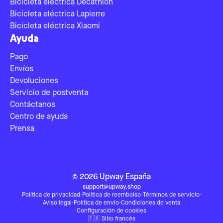
Bicicleta eléctrica Decathlon
Bicicleta eléctrica Lapierre
Bicicleta eléctrica Xiaomi
Ayuda
Pago
Envíos
Devoluciones
Servicio de postventa
Contáctanos
Centro de ayuda
Prensa
©
2026
Upway
España
support@upway.shop
Política de privacidad
-
Política de reembolso
-
Términos de servicio
-
Aviso legal
-
Política de envío
-
Condiciones de venta
Configuración de cookies
🇫🇷
Sitio francés