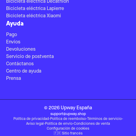
Bicicleta eléctrica Decathlon
Bicicleta eléctrica Lapierre
Bicicleta eléctrica Xiaomi
Ayuda
Pago
Envíos
Devoluciones
Servicio de postventa
Contáctanos
Centro de ayuda
Prensa
©
2026
Upway
España
support@upway.shop
Política de privacidad
-
Política de reembolso
-
Términos de servicio
-
Aviso legal
-
Política de envío
-
Condiciones de venta
Configuración de cookies
🇫🇷
Sitio francés