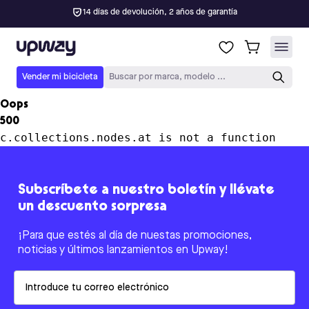
14 días de devolución, 2 años de garantía
Upway
Vender mi bicicleta
Buscar por marca, modelo ...
Oops
500
c.collections.nodes.at is not a function
Subscríbete a nuestro boletín y llévate
un descuento sorpresa
¡Para que estés al día de nuestas promociones,
noticias y últimos lanzamientos en Upway!
Email