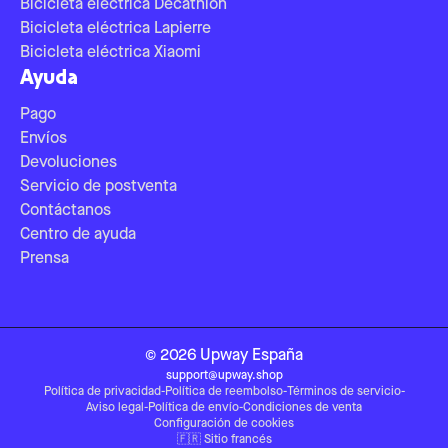
Bicicleta eléctrica Decathlon
Bicicleta eléctrica Lapierre
Bicicleta eléctrica Xiaomi
Ayuda
Pago
Envíos
Devoluciones
Servicio de postventa
Contáctanos
Centro de ayuda
Prensa
©
2026
Upway
España
support@upway.shop
Política de privacidad
-
Política de reembolso
-
Términos de servicio
-
Aviso legal
-
Política de envío
-
Condiciones de venta
Configuración de cookies
🇫🇷
Sitio francés