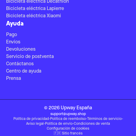
Bicicleta eléctrica Decathlon
Bicicleta eléctrica Lapierre
Bicicleta eléctrica Xiaomi
Ayuda
Pago
Envíos
Devoluciones
Servicio de postventa
Contáctanos
Centro de ayuda
Prensa
©
2026
Upway
España
support@upway.shop
Política de privacidad
-
Política de reembolso
-
Términos de servicio
-
Aviso legal
-
Política de envío
-
Condiciones de venta
Configuración de cookies
🇫🇷
Sitio francés