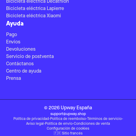
Bicicleta eléctrica Decathlon
Bicicleta eléctrica Lapierre
Bicicleta eléctrica Xiaomi
Ayuda
Pago
Envíos
Devoluciones
Servicio de postventa
Contáctanos
Centro de ayuda
Prensa
©
2026
Upway
España
support@upway.shop
Política de privacidad
-
Política de reembolso
-
Términos de servicio
-
Aviso legal
-
Política de envío
-
Condiciones de venta
Configuración de cookies
🇫🇷
Sitio francés