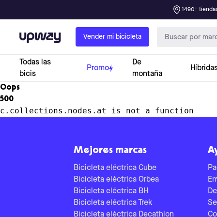
1490+ tiendas
Upway
Vender mi bicicleta
Todas las
De
Promo
Híbrida
bicis
montaña
Oops
500
c.collections.nodes.at is not a function
Mejores marcas
A
Bicicleta eléctrica Cube
Pa
Bicicleta eléctrica Orbea
En
Bicicleta eléctrica BH
De
Bicicleta eléctrica Trek
Se
Bicicleta eléctrica Decathlon
Co