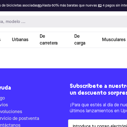
 de bicicletas asociadas
Hasta 60% más baratas que nuevas
4 pagos sin int
De
De
s
Urbanas
Musculares
carretera
carga
Subscríbete a nuestro
yuda
un descuento sorpre
go
víos
¡Para que estés al día de nu
últimos lanzamientos en Up
voluciones
rvicio de postventa
Email
ntáctanos