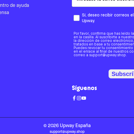
ntro de ayuda
ensa
Sí, deseo recibir correos 
Upway.
Por favor, confirma que has leído l
en la casilla. Al suscribirte a nues
la dirección de correo electrónic
tratados en base a tu consentimient
Puedes revocar tu consentimiento
en el enlace al final de nuestros c
correo a support@upway.shop.
Subscrí
Síguenos
©
2026
Upway
España
support@upway.shop