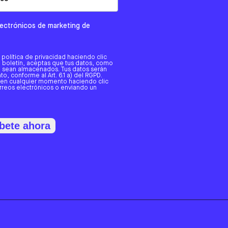
electrónicos de marketing de
a política de privacidad haciendo clic
tro boletín, aceptas que tus datos, como
o, sean almacenados. Tus datos serán
o, conforme al Art. 6.1 a) del RGPD.
 en cualquier momento haciendo clic
orreos electrónicos o enviando un
bete ahora