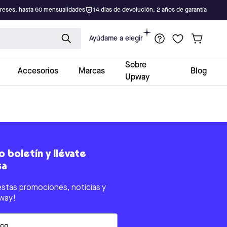
ereses, hasta 60 mensualidades
14 días de devolución, 2 años de garantía
Ayúdame a elegir
Sobre
Accesorios
Marcas
Blog
Upway
 boletín y llévate
sa
estas promociones, noticias y
way!