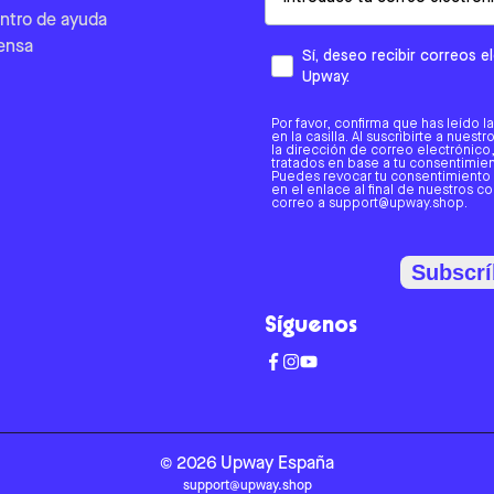
ntro de ayuda
ensa
Sí, deseo recibir correos 
Upway.
Por favor, confirma que has leído l
en la casilla. Al suscribirte a nues
la dirección de correo electrónic
tratados en base a tu consentimient
Puedes revocar tu consentimiento
en el enlace al final de nuestros c
correo a support@upway.shop.
Subscrí
Síguenos
©
2026
Upway
España
support@upway.shop