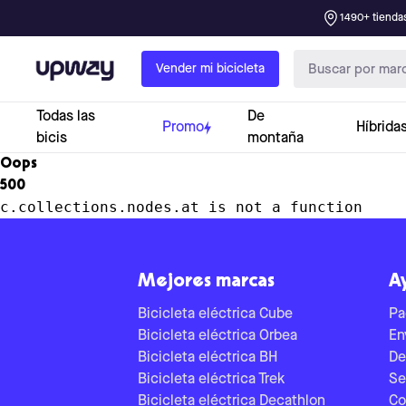
1490+ tiendas
Upway
Vender mi bicicleta
Todas las
De
Promo
Híbrida
bicis
montaña
Oops
500
c.collections.nodes.at is not a function
Mejores marcas
A
Bicicleta eléctrica Cube
Pa
Bicicleta eléctrica Orbea
En
Bicicleta eléctrica BH
De
Bicicleta eléctrica Trek
Se
Bicicleta eléctrica Decathlon
Co