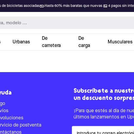
 de bicicletas asociadas
Hasta 60% más baratas que nuevas
4 pagos sin int
De
De
s
Urbanas
Musculares
carretera
carga
Subscríbete a nuestro
yuda
un descuento sorpre
go
víos
¡Para que estés al día de nu
últimos lanzamientos en Up
voluciones
rvicio de postventa
Email
ntáctanos