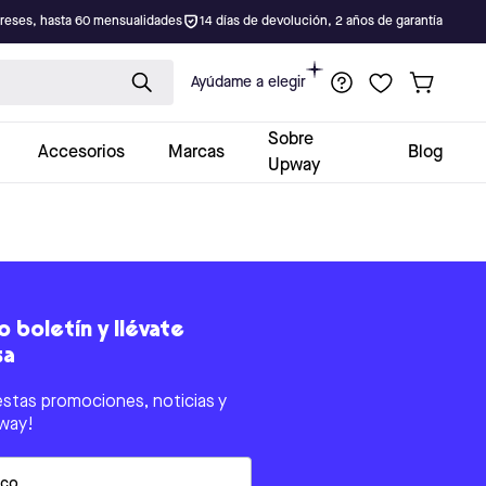
ereses, hasta 60 mensualidades
14 días de devolución, 2 años de garantía
Ayúdame a elegir
Sobre
Accesorios
Marcas
Blog
Upway
 boletín y llévate
sa
estas promociones, noticias y
way!