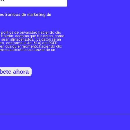
electrónicos de marketing de
a política de privacidad haciendo clic
tro boletín, aceptas que tus datos, como
o, sean almacenados. Tus datos serán
o, conforme al Art. 6.1 a) del RGPD.
 en cualquier momento haciendo clic
orreos electrónicos o enviando un
bete ahora