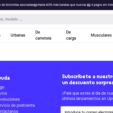
 de bicicletas asociadas
Hasta 60% más baratas que nuevas
4 pagos sin int
De
De
s
Urbanas
Musculares
carretera
carga
Subscríbete a nuestro
yuda
un descuento sorpre
go
víos
¡Para que estés al día de nu
últimos lanzamientos en Up
voluciones
rvicio de postventa
Email
ntáctanos