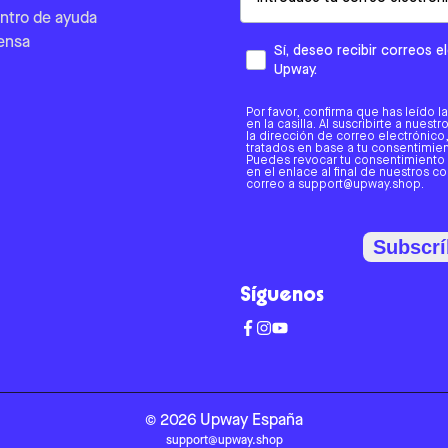
ntro de ayuda
ensa
Sí, deseo recibir correos 
Upway.
Por favor, confirma que has leído l
en la casilla. Al suscribirte a nues
la dirección de correo electrónic
tratados en base a tu consentimient
Puedes revocar tu consentimiento
en el enlace al final de nuestros c
correo a support@upway.shop.
Subscrí
Síguenos
©
2026
Upway
España
support@upway.shop