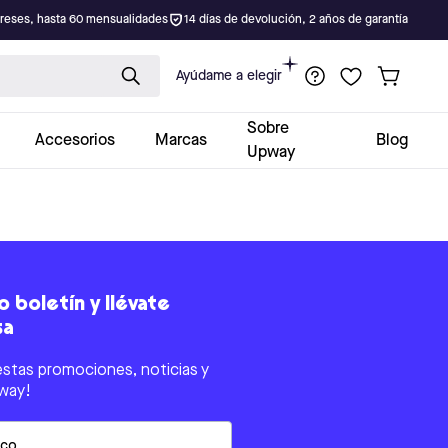
ereses, hasta 60 mensualidades
14 días de devolución, 2 años de garantía
Ayúdame a elegir
Sobre
Accesorios
Marcas
Blog
Upway
 boletín y llévate
sa
estas promociones, noticias y
way!