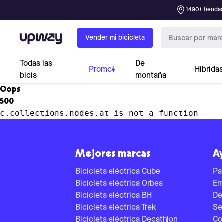
1490+ tiendas
Upway
Vender mi bicicleta
Todas las
De
Promo
Híbrida
bicis
montaña
Oops
500
c.collections.nodes.at is not a function
Mejores marcas
A
Bicicleta eléctrica Cube
Pa
Bicicleta eléctrica Orbea
En
Bicicleta eléctrica BH
De
Bicicleta eléctrica Trek
Se
Bicicleta eléctrica Decathlon
Co