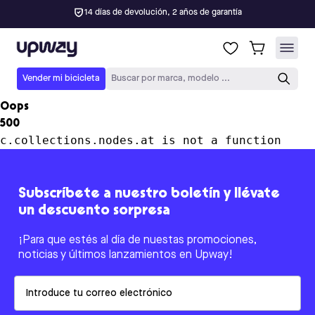
14 días de devolución, 2 años de garantía
Upway
Vender mi bicicleta
Buscar por marca, modelo ...
Oops
500
c.collections.nodes.at is not a function
Subscríbete a nuestro boletín y llévate
un descuento sorpresa
¡Para que estés al día de nuestas promociones,
noticias y últimos lanzamientos en Upway!
Email