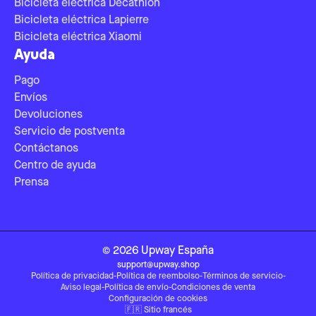
Bicicleta eléctrica Decathlon
Bicicleta eléctrica Lapierre
Bicicleta eléctrica Xiaomi
Ayuda
Pago
Envíos
Devoluciones
Servicio de postventa
Contáctanos
Centro de ayuda
Prensa
©
2026
Upway
España
support@upway.shop
Política de privacidad
-
Política de reembolso
-
Términos de servicio
-
Aviso legal
-
Política de envío
-
Condiciones de venta
Configuración de cookies
🇫🇷
Sitio francés