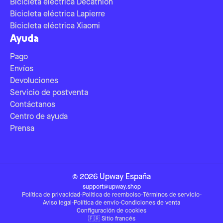
Bicicleta eléctrica Decathlon
Bicicleta eléctrica Lapierre
Bicicleta eléctrica Xiaomi
Ayuda
Pago
Envíos
Devoluciones
Servicio de postventa
Contáctanos
Centro de ayuda
Prensa
©
2026
Upway
España
support@upway.shop
Política de privacidad
-
Política de reembolso
-
Términos de servicio
-
Aviso legal
-
Política de envío
-
Condiciones de venta
Configuración de cookies
🇫🇷
Sitio francés