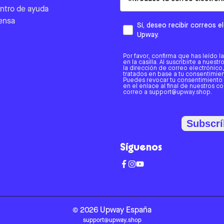
ntro de ayuda
ensa
Sí, deseo recibir correos 
Upway.
Por favor, confirma que has leído l
en la casilla. Al suscribirte a nues
la dirección de correo electrónic
tratados en base a tu consentimient
Puedes revocar tu consentimiento
en el enlace al final de nuestros c
correo a support@upway.shop.
Subscrí
Síguenos
©
2026
Upway
España
support@upway.shop