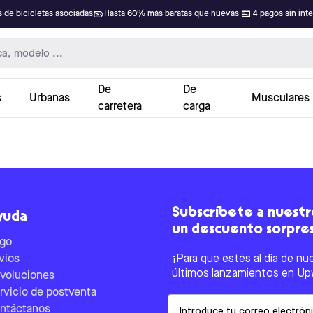
 de bicicletas asociadas
Hasta 60% más baratas que nuevas
4 pagos sin int
De
De
s
Urbanas
Musculares
carretera
carga
Subscríbete a nuestro
yuda
un descuento sorpre
go
víos
¡Para que estés al día de nu
últimos lanzamientos en Up
voluciones
rvicio de postventa
Email
ntáctanos