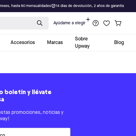
ereses, hasta 60 mensualidades
14 días de devolución, 2 años de garantía
Ayúdame a elegir
Sobre
Accesorios
Marcas
Blog
Upway
 boletín y llévate
sa
estas promociones, noticias y
way!