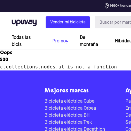
1490+ tiendas
Upway
Vender mi bicicleta
Todas las
De
Promo
Híbrida
bicis
montaña
Oops
500
c.collections.nodes.at is not a function
Mejores marcas
A
Bicicleta eléctrica Cube
Pa
Bicicleta eléctrica Orbea
En
Bicicleta eléctrica BH
De
Bicicleta eléctrica Trek
Se
Bicicleta eléctrica Decathlon
Co