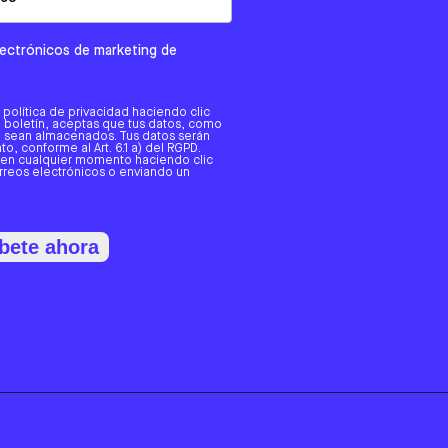
electrónicos de marketing de
a política de privacidad haciendo clic
tro boletín, aceptas que tus datos, como
o, sean almacenados. Tus datos serán
o, conforme al Art. 6.1 a) del RGPD.
 en cualquier momento haciendo clic
orreos electrónicos o enviando un
bete ahora