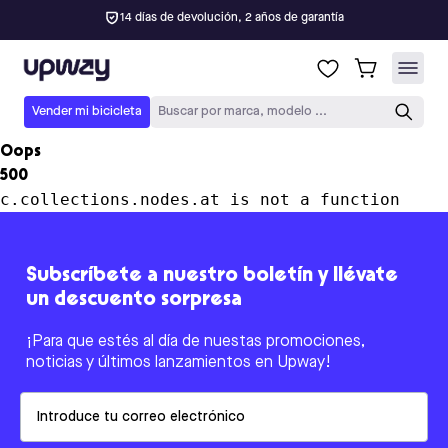
14 días de devolución, 2 años de garantía
Upway
Vender mi bicicleta
Buscar por marca, modelo ...
Oops
500
c.collections.nodes.at is not a function
Subscríbete a nuestro boletín y llévate
un descuento sorpresa
¡Para que estés al día de nuestas promociones,
noticias y últimos lanzamientos en Upway!
Email