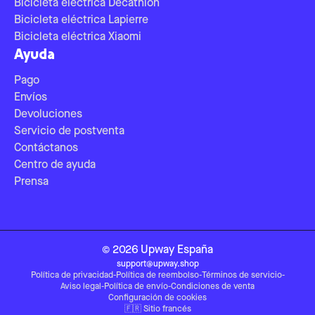
Bicicleta eléctrica Decathlon
Bicicleta eléctrica Lapierre
Bicicleta eléctrica Xiaomi
Ayuda
Pago
Envíos
Devoluciones
Servicio de postventa
Contáctanos
Centro de ayuda
Prensa
©
2026
Upway
España
support@upway.shop
Política de privacidad
-
Política de reembolso
-
Términos de servicio
-
Aviso legal
-
Política de envío
-
Condiciones de venta
Configuración de cookies
🇫🇷
Sitio francés