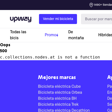
1490+ tiendas
Upway
Vender mi bicicleta
Todas las
De
Promo
Híbrida
bicis
montaña
Oops
500
c.collections.nodes.at is not a function
Mejores marcas
A
Bicicleta eléctrica Cube
Pa
Bicicleta eléctrica Orbea
En
Bicicleta eléctrica BH
De
Bicicleta eléctrica Trek
Se
Bicicleta eléctrica Decathlon
Co