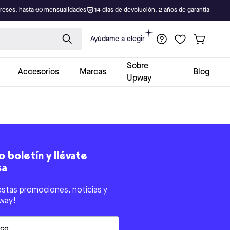
ereses, hasta 60 mensualidades
14 días de devolución, 2 años de garantía
Ayúdame a elegir
Sobre
Accesorios
Marcas
Blog
Upway
 boletín y llévate
sa
estas promociones, noticias y
way!