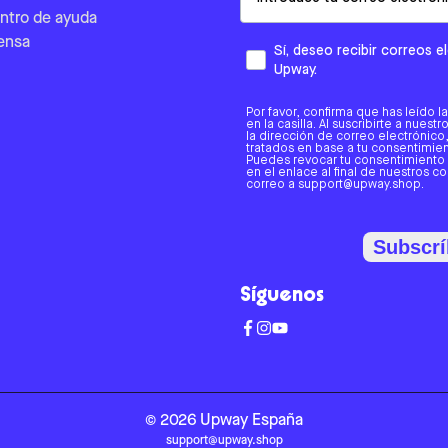
ntro de ayuda
ensa
Sí, deseo recibir correos 
Upway.
Por favor, confirma que has leído l
en la casilla. Al suscribirte a nues
la dirección de correo electrónic
tratados en base a tu consentimient
Puedes revocar tu consentimiento
en el enlace al final de nuestros c
correo a support@upway.shop.
Subscrí
Síguenos
©
2026
Upway
España
support@upway.shop