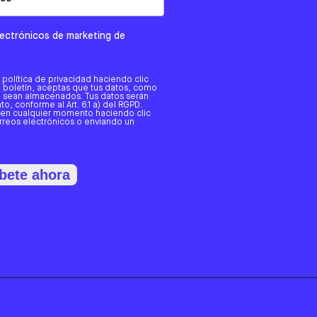
electrónicos de marketing de
a política de privacidad haciendo clic
tro boletín, aceptas que tus datos, como
o, sean almacenados. Tus datos serán
o, conforme al Art. 6.1 a) del RGPD.
 en cualquier momento haciendo clic
orreos electrónicos o enviando un
bete ahora