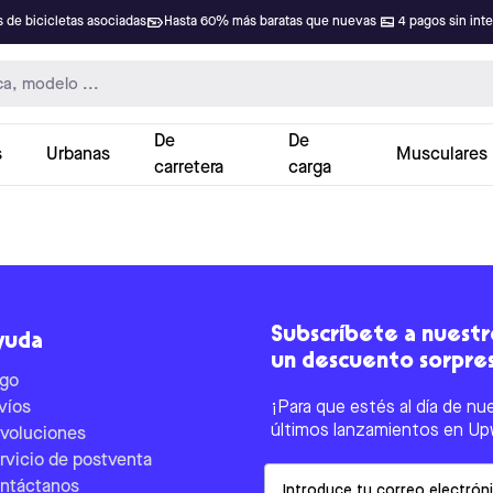
 de bicicletas asociadas
Hasta 60% más baratas que nuevas
4 pagos sin int
De
De
s
Urbanas
Musculares
carretera
carga
Subscríbete a nuestro
yuda
un descuento sorpre
go
víos
¡Para que estés al día de nu
últimos lanzamientos en Up
voluciones
rvicio de postventa
Email
ntáctanos