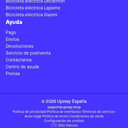
Bicicleta eléctrica Decathlon
Bicicleta eléctrica Lapierre
Bicicleta eléctrica Xiaomi
Ayuda
Pago
Envíos
Devoluciones
Servicio de postventa
Contáctanos
Centro de ayuda
Prensa
©
2026
Upway
España
support@upway.shop
Política de privacidad
-
Política de reembolso
-
Términos de servicio
-
Aviso legal
-
Política de envío
-
Condiciones de venta
Configuración de cookies
🇫🇷
Sitio francés