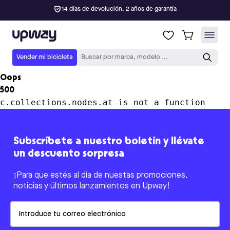
14 días de devolución, 2 años de garantía
Upway
Vender mi bicicleta
Buscar por marca, modelo ...
Oops
500
c.collections.nodes.at is not a function
Subscríbete a nuestro boletín y llévate
un descuento sorpresa
¡Para que estés al día de nuestas promociones,
noticias y últimos lanzamientos en Upway!
Email