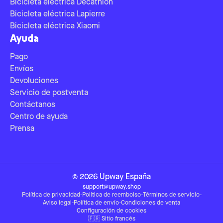
Bicicleta eléctrica Decathlon
Bicicleta eléctrica Lapierre
Bicicleta eléctrica Xiaomi
Ayuda
Pago
Envíos
Devoluciones
Servicio de postventa
Contáctanos
Centro de ayuda
Prensa
©
2026
Upway
España
support@upway.shop
Política de privacidad
-
Política de reembolso
-
Términos de servicio
-
Aviso legal
-
Política de envío
-
Condiciones de venta
Configuración de cookies
🇫🇷
Sitio francés