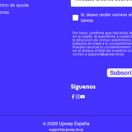
ntro de ayuda
ensa
Sí, deseo recibir correos 
Upway.
Por favor, confirma que has leído l
en la casilla. Al suscribirte a nues
la dirección de correo electrónic
tratados en base a tu consentimient
Puedes revocar tu consentimiento
en el enlace al final de nuestros c
correo a support@upway.shop.
Subscrí
Síguenos
©
2026
Upway
España
support@upway.shop