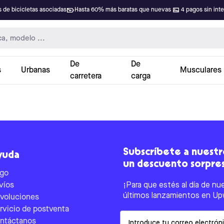
 de bicicletas asociadas
Hasta 60% más baratas que nuevas
4 pagos sin int
De
De
s
Urbanas
Musculares
carretera
carga
Subscríbete a nuestro
yuda
un descuento sorpre
go
víos
¡Para que estés al día de nu
últimos lanzamientos en Up
voluciones
rvicio de postventa
Email
ntáctanos