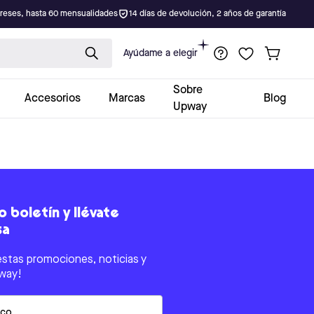
ereses, hasta 60 mensualidades
14 días de devolución, 2 años de garantía
Ayúdame a elegir
Sobre
Accesorios
Marcas
Blog
Upway
 boletín y llévate
sa
estas promociones, noticias y
way!