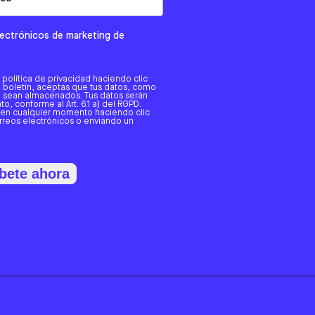
electrónicos de marketing de
a política de privacidad haciendo clic
tro boletín, aceptas que tus datos, como
o, sean almacenados. Tus datos serán
o, conforme al Art. 6.1 a) del RGPD.
 en cualquier momento haciendo clic
orreos electrónicos o enviando un
bete ahora