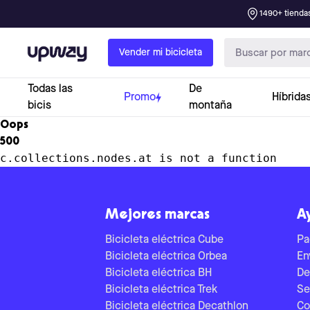
1490+ tiendas
Upway
Vender mi bicicleta
Todas las
De
Promo
Híbrida
bicis
montaña
Oops
500
c.collections.nodes.at is not a function
Mejores marcas
A
Bicicleta eléctrica Cube
Pa
Bicicleta eléctrica Orbea
En
Bicicleta eléctrica BH
De
Bicicleta eléctrica Trek
Se
Bicicleta eléctrica Decathlon
Co