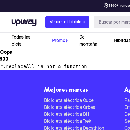
1490+ tiendas
Upway
Vender mi bicicleta
Todas las
De
Promo
Híbrida
bicis
montaña
Oops
500
r.replaceAll is not a function
Mejores marcas
A
Bicicleta eléctrica Cube
Pa
Bicicleta eléctrica Orbea
En
Bicicleta eléctrica BH
De
Bicicleta eléctrica Trek
Se
Bicicleta eléctrica Decathlon
Co