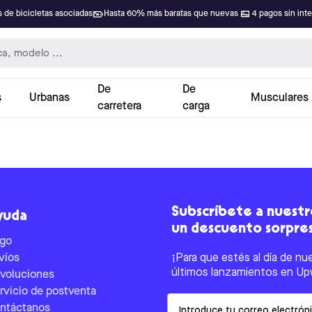
 de bicicletas asociadas
Hasta 60% más baratas que nuevas
4 pagos sin int
De
De
s
Urbanas
Musculares
carretera
carga
Subscríbete a nuestro
yuda
un descuento sorpre
go
víos
¡Para que estés al día de nu
últimos lanzamientos en Up
voluciones
rvicio de postventa
Email
ntáctanos