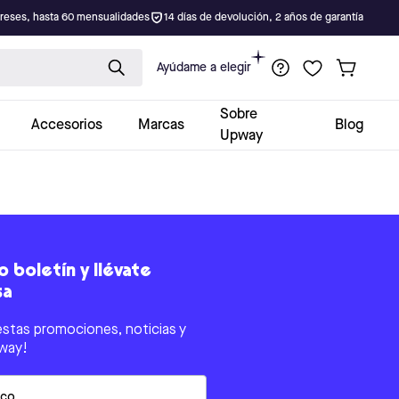
ereses, hasta 60 mensualidades
14 días de devolución, 2 años de garantía
Ayúdame a elegir
Sobre
Accesorios
Marcas
Blog
Upway
 boletín y llévate
sa
estas promociones, noticias y
way!