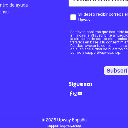
ntro de ayuda
ensa
Sí, deseo recibir correos 
Upway.
Por favor, confirma que has leído l
en la casilla. Al suscribirte a nues
la dirección de correo electrónic
tratados en base a tu consentimient
Puedes revocar tu consentimiento
en el enlace al final de nuestros c
correo a support@upway.shop.
Subscrí
Síguenos
©
2026
Upway
España
support@upway.shop