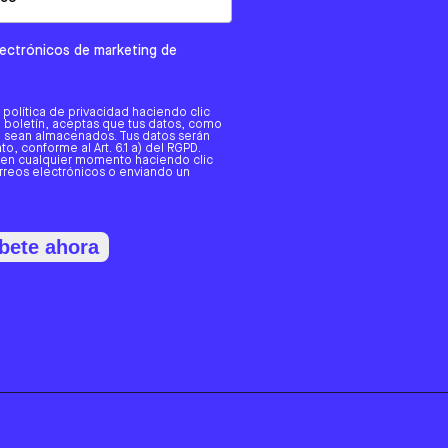
electrónicos de marketing de
a política de privacidad haciendo clic
tro boletín, aceptas que tus datos, como
o, sean almacenados. Tus datos serán
o, conforme al Art. 6.1 a) del RGPD.
 en cualquier momento haciendo clic
orreos electrónicos o enviando un
bete ahora