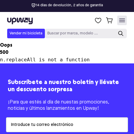
14 días de devolución, 2 años de garantía
Upway
Vender mi bicicleta
Buscar por marca, modelo ...
Oops
500
n.replaceAll is not a function
Subscríbete a nuestro boletín y llévate
un descuento sorpresa
¡Para que estés al día de nuestas promociones,
noticias y últimos lanzamientos en Upway!
Email