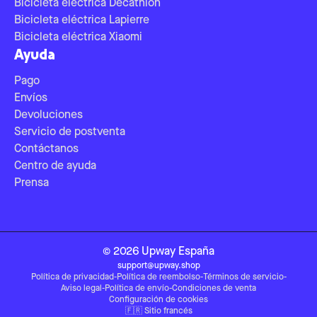
Bicicleta eléctrica Decathlon
Bicicleta eléctrica Lapierre
Bicicleta eléctrica Xiaomi
Ayuda
Pago
Envíos
Devoluciones
Servicio de postventa
Contáctanos
Centro de ayuda
Prensa
©
2026
Upway
España
support@upway.shop
Política de privacidad
-
Política de reembolso
-
Términos de servicio
-
Aviso legal
-
Política de envío
-
Condiciones de venta
Configuración de cookies
🇫🇷
Sitio francés