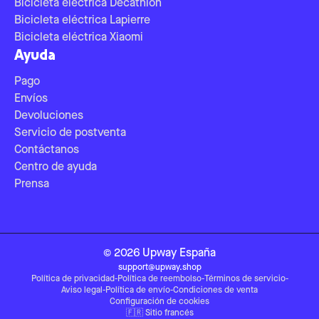
Bicicleta eléctrica Decathlon
Bicicleta eléctrica Lapierre
Bicicleta eléctrica Xiaomi
Ayuda
Pago
Envíos
Devoluciones
Servicio de postventa
Contáctanos
Centro de ayuda
Prensa
©
2026
Upway
España
support@upway.shop
Política de privacidad
-
Política de reembolso
-
Términos de servicio
-
Aviso legal
-
Política de envío
-
Condiciones de venta
Configuración de cookies
🇫🇷
Sitio francés