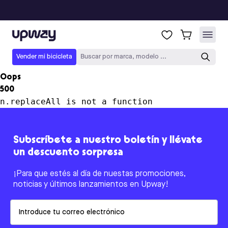
Upway
Vender mi bicicleta
Buscar por marca, modelo ...
Oops
500
n.replaceAll is not a function
Subscríbete a nuestro boletín y llévate
un descuento sorpresa
¡Para que estés al día de nuestas promociones,
noticias y últimos lanzamientos en Upway!
Email